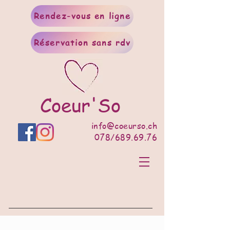
Rendez-vous en ligne
Réservation sans rdv
Coeur'So
info@coeurso.ch
078/689.69.76