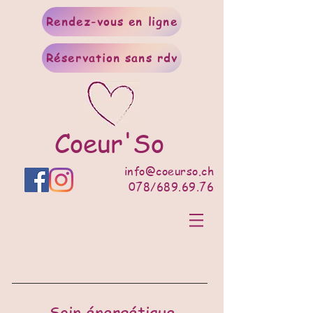
Rendez-vous en ligne
Réservation sans rdv
Coeur'So
info@coeurso.ch
078/689.69.76
Soin énergétique