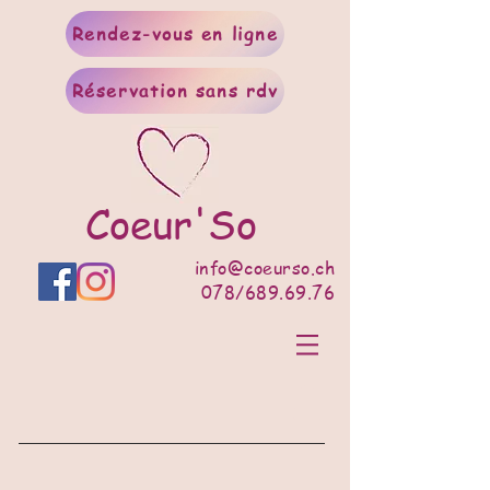
Rendez-vous en ligne
Réservation sans rdv
Coeur'So
info@coeurso.ch
078/689.69.76